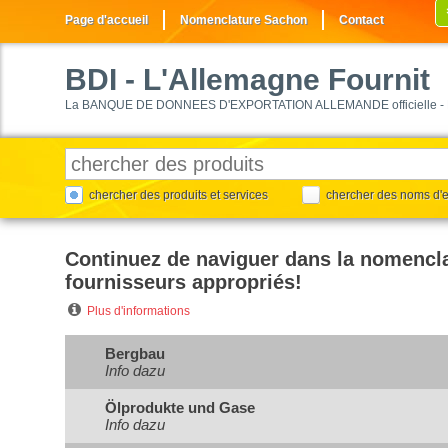
Page d'accueil
Nomenclature Sachon
Contact
BDI
- L'Allemagne Fournit
La BANQUE DE DONNEES D'EXPORTATION ALLEMANDE officielle - 
chercher des produits et services
chercher des noms d'e
Continuez de naviguer dans la nomencla
fournisseurs appropriés!
Plus d'informations
Bergbau
Info dazu
Ölprodukte und Gase
Info dazu