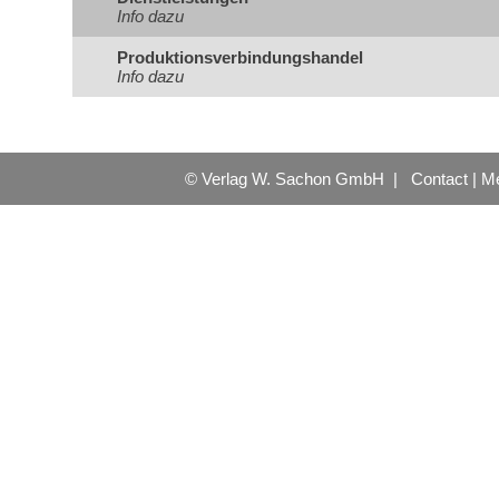
Info dazu
Produktionsverbindungshandel
Info dazu
© Verlag W. Sachon GmbH |
Contact
|
Me