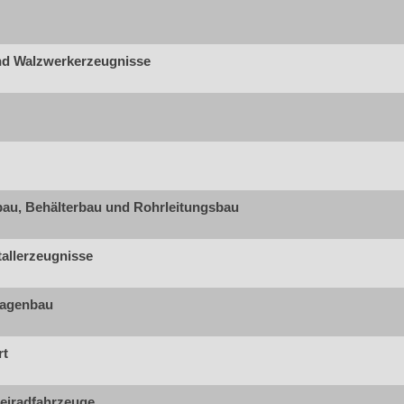
nd Walzwerkerzeugnisse
lbau, Behälterbau und Rohrleitungsbau
allerzeugnisse
lagenbau
rt
eiradfahrzeuge