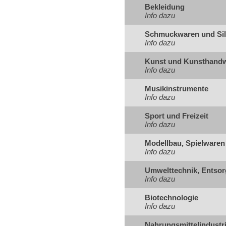
Bekleidung
Info dazu
Schmuckwaren und Sil
Info dazu
Kunst und Kunsthand
Info dazu
Musikinstrumente
Info dazu
Sport und Freizeit
Info dazu
Modellbau, Spielwaren
Info dazu
Umwelttechnik, Entsor
Info dazu
Biotechnologie
Info dazu
Nahrungsmittelindustr