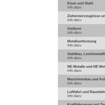
Eisen und Stahl
Info dazu
Ziehereierzeugnisse u
Info dazu
Gießerei
Info dazu
Metallumformung
Info dazu
Stahlbau, Leichtmetal
Info dazu
NE-Metalle und NE-Met
Info dazu
Maschinenbau und An
Info dazu
Luftfahrt und Raumfah
Info dazu
Kraftfahrzeuge und Zw