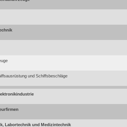
echnik
euge
hiffsausrüstung und Schiffsbeschläge
ektronikindustrie
eurfirmen
k, Labortechnik und Medizintechnik