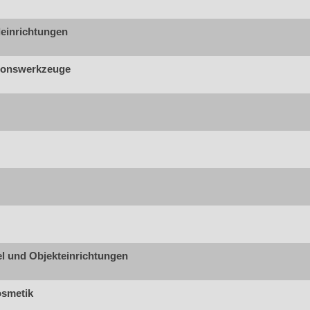
leinrichtungen
ionswerkzeuge
l und Objekteinrichtungen
osmetik