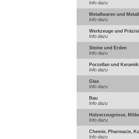
Info dazu
Metallwaren und Metal
Info dazu
Werkzeuge und Präzis
Info dazu
Steine und Erden
Info dazu
Porzellan und Keramik
Info dazu
Glas
Info dazu
Bau
Info dazu
Holzerzeugnisse, Möbe
Info dazu
Chemie, Pharmazie, K
Info dazu