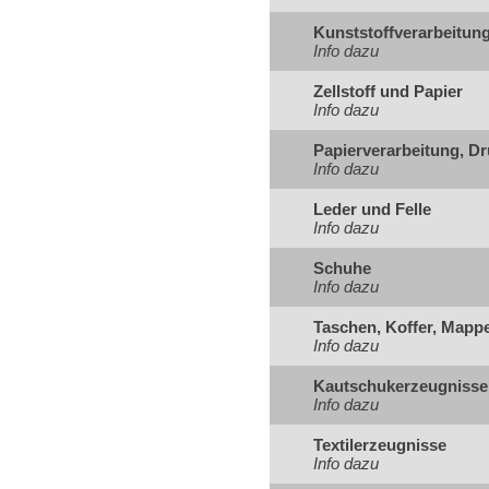
Kunststoffverarbeitun
Info dazu
Zellstoff und Papier
Info dazu
Papierverarbeitung, D
Info dazu
Leder und Felle
Info dazu
Schuhe
Info dazu
Taschen, Koffer, Mappe
Info dazu
Kautschukerzeugniss
Info dazu
Textilerzeugnisse
Info dazu