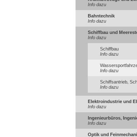
Info dazu
Bahntechnik
Info dazu
Schiffbau und Meerest
Info dazu
Schiffbau
Info dazu
Wassersportfahrz
Info dazu
Schiffsantrieb, Sc
Info dazu
Elektroindustrie und El
Info dazu
Ingenieurbüros, Ingeni
Info dazu
Optik und Feinmechani