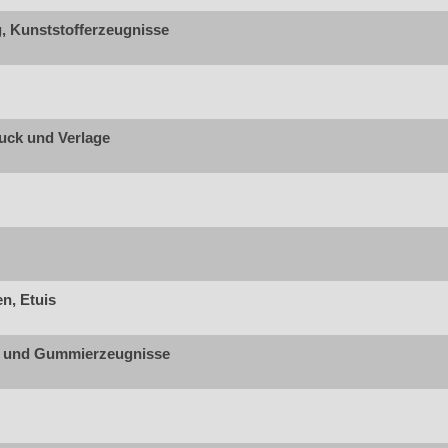
g, Kunststofferzeugnisse
ruck und Verlage
n, Etuis
e und Gummierzeugnisse