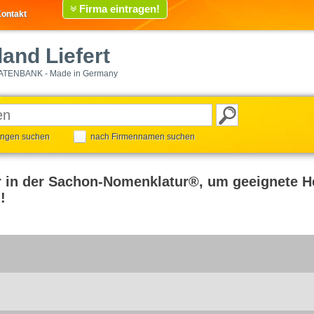
Firma eintragen!
ontakt
and Liefert
ATENBANK - Made in Germany
tungen suchen
nach Firmennamen suchen
r in der Sachon-Nomenklatur®, um geeignete He
!