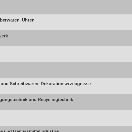
berwaren, Uhren
werk
 und Schreibwaren, Dekorationserzeugnisse
gungstechnik und Recyclingtechnik
ie und Genussmittelindustrie