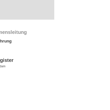
mensleitung
ührung
gister
sdam