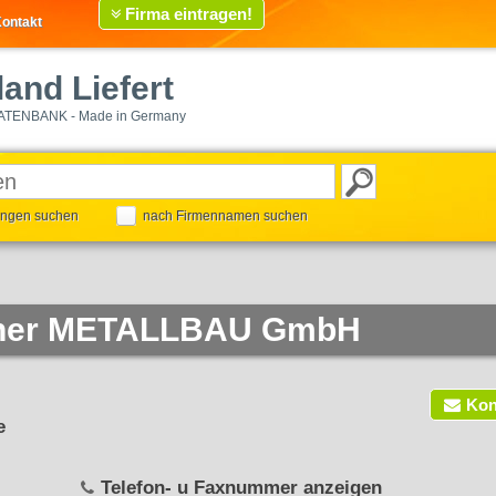
Firma eintragen!
ontakt
and Liefert
ATENBANK - Made in Germany
tungen suchen
nach Firmennamen suchen
cher METALLBAU GmbH
Kon
e
Telefon- u Faxnummer anzeigen