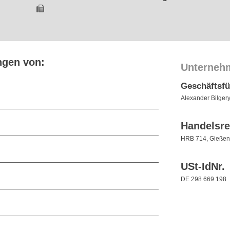
ngen von:
Unterneh
Geschäftsf
Alexander Bilger
Handelsre
HRB 714, Gießen
USt-IdNr.
DE 298 669 198