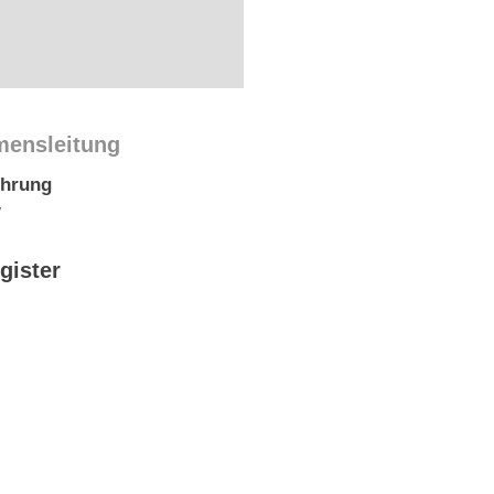
mensleitung
ührung
y
gister