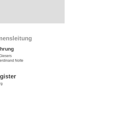
mensleitung
ührung
 Giesers
Ferdinand Nolte
gister
rg