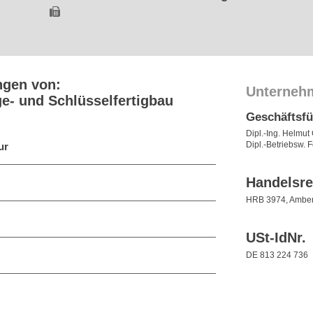
ngen von:
Unterneh
e- und Schlüsselfertigbau
Geschäftsf
Dipl.-Ing. Helmut
Dipl.-Betriebsw. 
ur
Handelsre
HRB 3974, Ambe
USt-IdNr.
DE 813 224 736