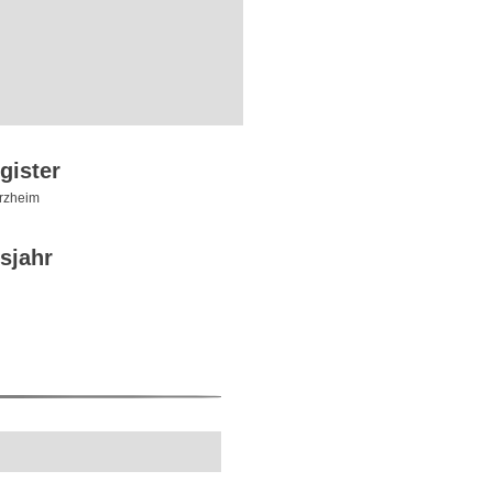
gister
rzheim
sjahr