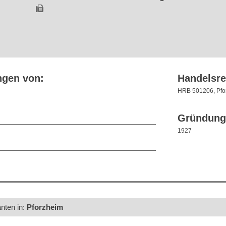
ngen von:
Handelsre
HRB 501206, Pfo
Gründung
1927
anten in:
Pforzheim