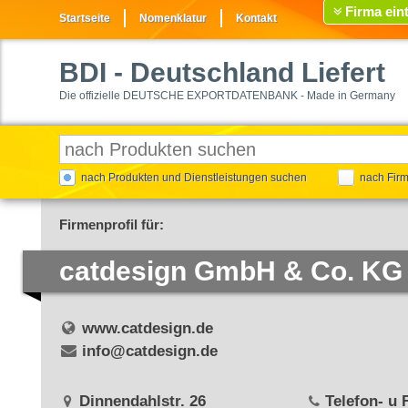
Firma ein
Startseite
Nomenklatur
Kontakt
BDI
- Deutschland Liefert
Die offizielle DEUTSCHE EXPORTDATENBANK - Made in Germany
nach Produkten und Dienstleistungen suchen
nach Fir
Firmenprofil für:
catdesign GmbH & Co. KG
www.catdesign.de
info@catdesign.de
Dinnendahlstr. 26
Telefon- u