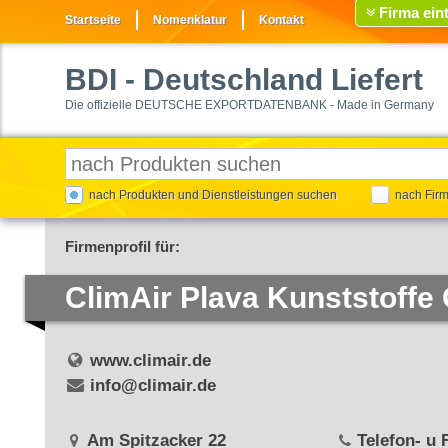
Firma ein
Startseite
Nomenklatur
Kontakt
BDI
- Deutschland Liefert
Die offizielle DEUTSCHE EXPORTDATENBANK - Made in Germany
nach Produkten und Dienstleistungen suchen
nach Fir
Firmenprofil für:
ClimAir Plava Kunststoff
www.climair.de
info@climair.de
Am Spitzacker 22
Telefon- u