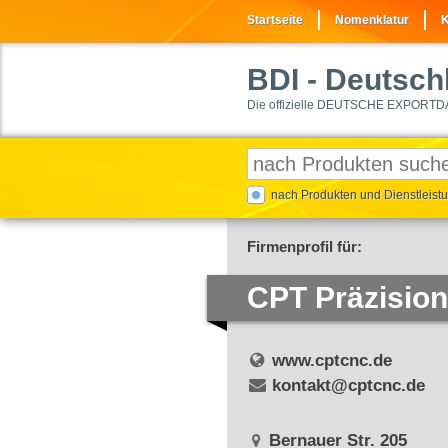
Startseite
Nomenklatur
K
BDI
- Deutschl
Die offizielle DEUTSCHE EXPORTD
nach Produkten und Dienstleis
Firmenprofil für:
CPT Präzisio
www.cptcnc.de
kontakt@cptcnc.de
Bernauer Str. 205