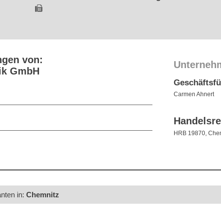
ngen von:
Unterneh
nik GmbH
Geschäftsf
Carmen Ahnert
Handelsre
HRB 19870, Chem
anten in:
Chemnitz