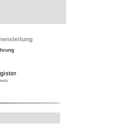
mensleitung
ührung
gister
nitz