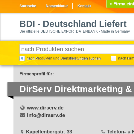
Firma ein
Startseite
Nomenklatur
Kontakt
BDI
- Deutschland Liefert
Die offizielle DEUTSCHE EXPORTDATENBANK - Made in Germany
nach Produkten und Dienstleistungen suchen
nach Fir
Firmenprofil für:
DirServ Direktmarketing & 
www.dirserv.de
info@dirserv.de
Kapellenbergstr. 33
Telefon- u