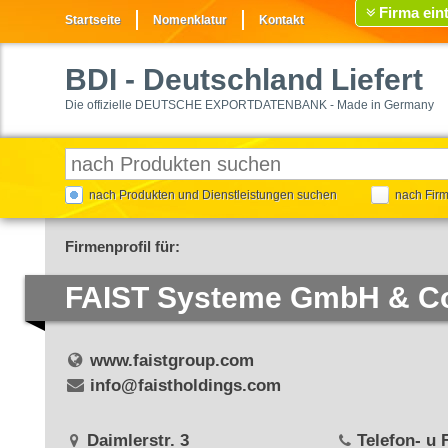
Firma ein
Startseite
Nomenklatur
Kontakt
BDI
- Deutschland Liefert
Die offizielle DEUTSCHE EXPORTDATENBANK - Made in Germany
nach Produkten und Dienstleistungen suchen
nach Fir
Firmenprofil für:
FAIST Systeme GmbH & C
www.faistgroup.com
info@faistholdings.com
Daimlerstr. 3
Telefon- u