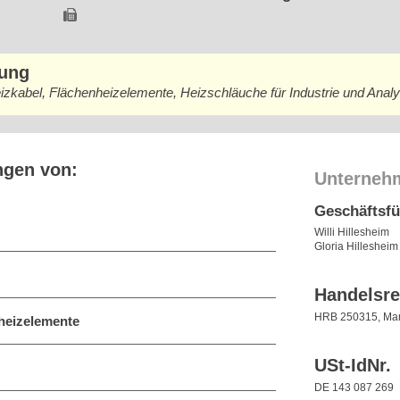
bung
zkabel, Flächenheizelemente, Heizschläuche für Industrie und Anal
ngen von:
Unterneh
Geschäftsf
Willi Hillesheim
Gloria Hillesheim
Handelsre
HRB 250315, Ma
heizelemente
USt-IdNr.
DE 143 087 269