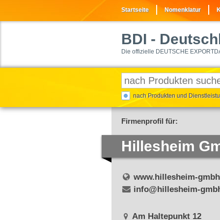
Startseite
Nomenklatur
K
BDI
- Deutschl
Die offizielle DEUTSCHE EXPORTD
nach Produkten und Dienstleis
Firmenprofil für:
Hillesheim G
www.hillesheim-gmbh
info@hillesheim-gmb
Am Haltepunkt 12