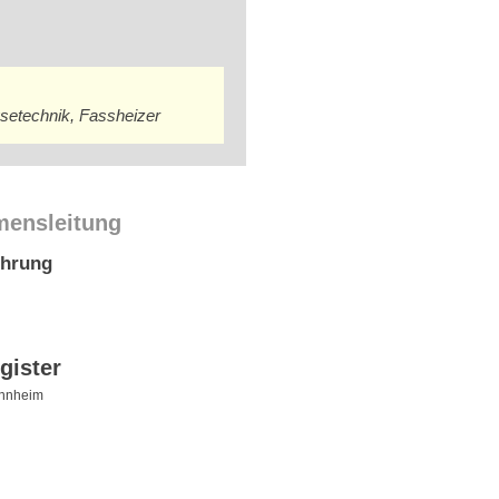
ysetechnik, Fassheizer
mensleitung
ührung
gister
nnheim