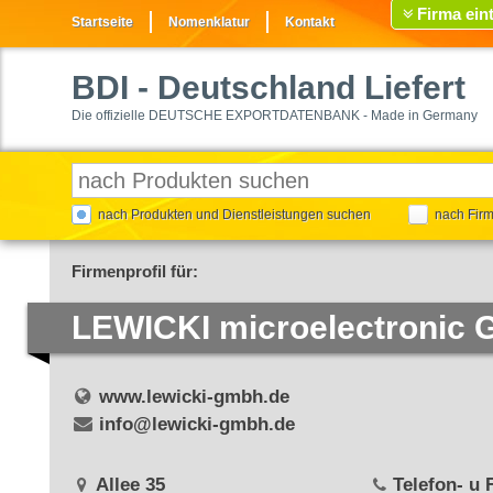
Firma ein
Startseite
Nomenklatur
Kontakt
BDI
- Deutschland Liefert
Die offizielle DEUTSCHE EXPORTDATENBANK - Made in Germany
nach Produkten und Dienstleistungen suchen
nach Fir
Firmenprofil für:
LEWICKI microelectronic
www.lewicki-gmbh.de
info@lewicki-gmbh.de
Allee 35
Telefon- u