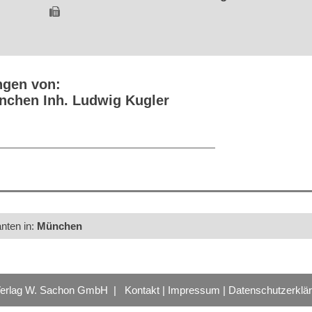
ngen von:
chen Inh. Ludwig Kugler
anten in:
München
Verlag W. Sachon GmbH |
Kontakt
|
Impressum
|
Datenschutzerklä