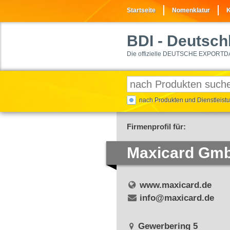
Startseite
Nomenklatur
K
BDI
- Deutschl
Die offizielle DEUTSCHE EXPORTD
nach Produkten und Dienstleis
Firmenprofil für:
Maxicard Gm
www.maxicard.de
info@maxicard.de
Gewerbering 5