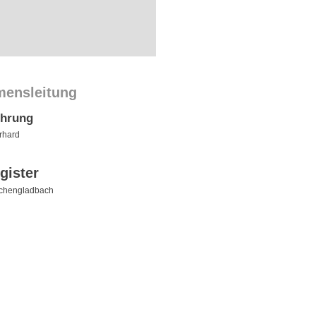
mensleitung
ührung
rhard
gister
chengladbach