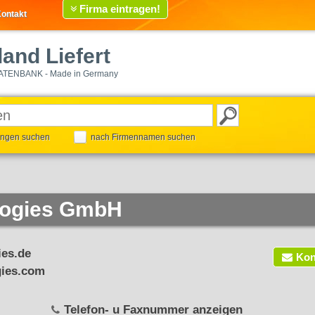
Firma eintragen!
ontakt
and Liefert
ATENBANK - Made in Germany
tungen suchen
nach Firmennamen suchen
logies GmbH
es.de
Kon
gies.com
Telefon- u Faxnummer anzeigen