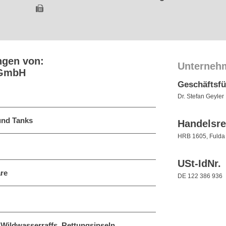
ngen von:
Unterneh
 GmbH
Geschäftsf
Dr. Stefan Geyler
 und Tanks
Handelsre
HRB 1605, Fulda
USt-IdNr.
re
DE 122 386 936
Wildwasserraffs, Rettungsinseln