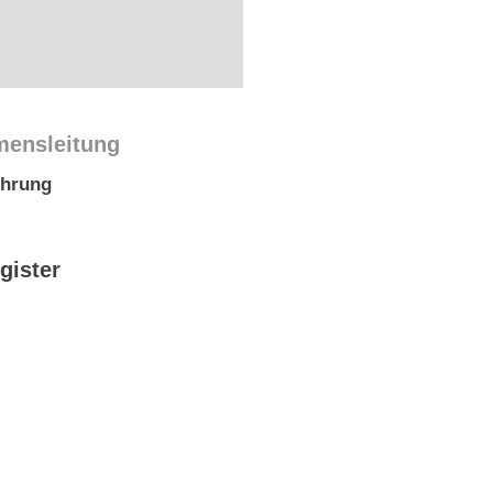
mensleitung
ührung
gister