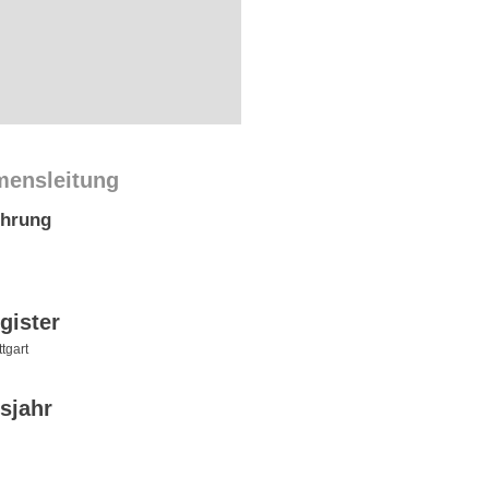
mensleitung
ührung
gister
tgart
sjahr