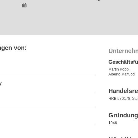
ngen von:
Unterneh
Geschäftsf
Martin Kopp
Alberto Maffucci
V
Handelsre
HRB 570178, Stut
Gründung
1946