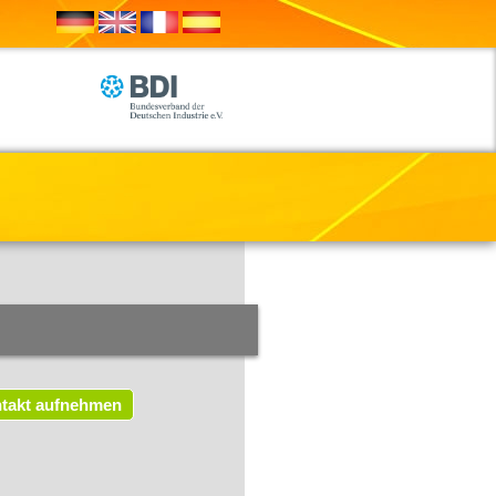
H
takt aufnehmen