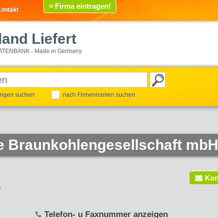
Firma eintragen!
ontakt
and Liefert
ATENBANK - Made in Germany
tungen suchen
nach Firmennamen suchen
he Braunkohlengesellschaft mb
Kon
e
Telefon- u Faxnummer anzeigen