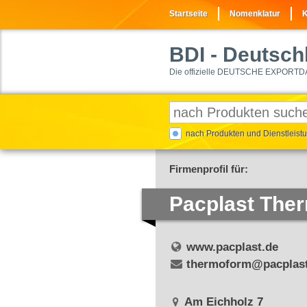
Startseite
Nomenklatur
K
BDI
- Deutschl
Die offizielle DEUTSCHE EXPORTD
nach Produkten und Dienstleis
Firmenprofil für:
Pacplast Th
www.pacplast.de
thermoform@pacplast
Am Eichholz 7