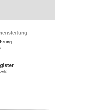
mensleitung
ührung
s
gister
ertal