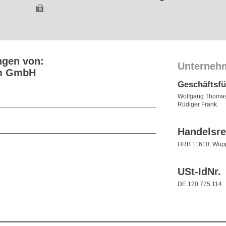
ngen von:
Unterneh
rm GmbH
Geschäftsf
Wolfgang Thoma
Rüdiger Frank
Handelsre
HRB 11610, Wupp
USt-IdNr.
DE 120 775 114