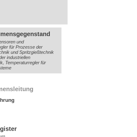
hmensgegenstand
ensoren und
gler für Prozesse der
chnik und Spritzgießtechnik
er industriellen
, Temperaturregler für
steme
mensleitung
ührung
gister
urg