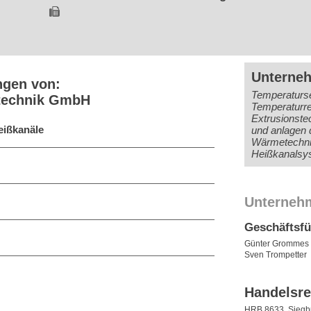
Unterne
ngen von:
Temperaturs
technik GmbH
Temperaturre
Extrusionste
eißkanäle
und anlagen d
Wärmetechnik
Heißkanalsy
Unterneh
Geschäftsf
Günter Grommes
Sven Trompetter
Handelsre
HRB 8633, Siegb