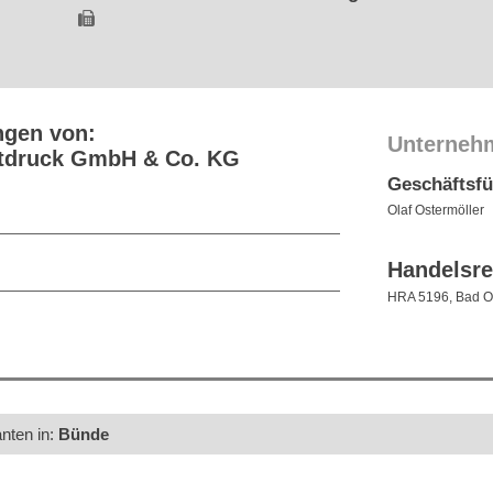
ngen von:
Unterneh
etdruck GmbH & Co. KG
Geschäftsf
Olaf Ostermöller
Handelsre
HRA 5196, Bad 
anten in:
Bünde