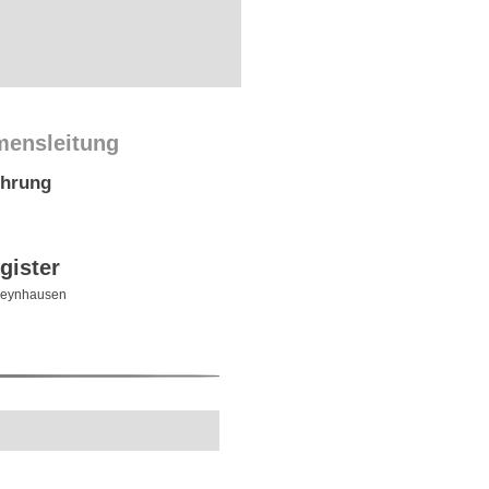
mensleitung
ührung
gister
Oeynhausen