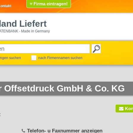
Firma eintragen!
ontakt
and Liefert
ATENBANK - Made in Germany
tungen suchen
nach Firmennamen suchen
er Offsetdruck GmbH & Co. KG
Kon
t
Telefon- u Faxnummer anzeigen