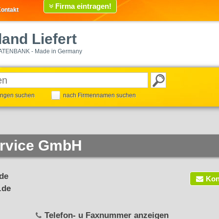
Firma eintragen!
ontakt
and Liefert
ATENBANK - Made in Germany
tungen suchen
nach Firmennamen suchen
ervice GmbH
de
Kon
.de
Telefon- u Faxnummer anzeigen