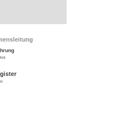
mensleitung
ührung
ick
gister
us