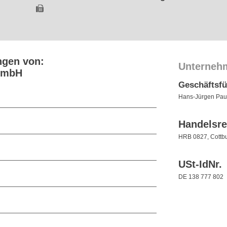
ngen von:
Unterneh
GmbH
Geschäftsf
Hans-Jürgen Paul
Handelsre
HRB 0827, Cottb
USt-IdNr.
DE 138 777 802