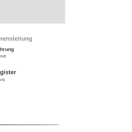
mensleitung
ührung
midt
gister
urg