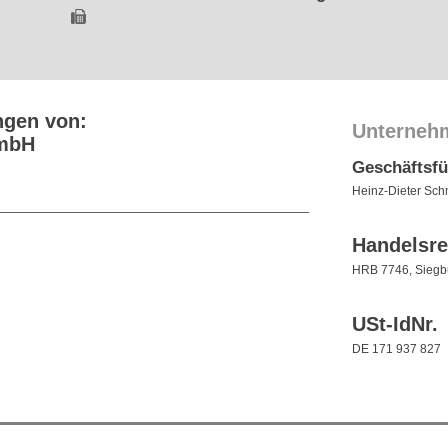
ngen von:
Unterneh
GmbH
Geschäftsf
Heinz-Dieter Sch
Handelsre
HRB 7746, Siegb
USt-IdNr.
DE 171 937 827