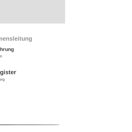
mensleitung
ührung
nn
gister
erg