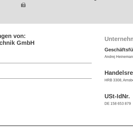
ngen von:
Unterneh
echnik GmbH
Geschäftsf
Andrej Heinema
Handelsre
HRB 3308, Arnsb
USt-IdNr.
DE 158 653 879