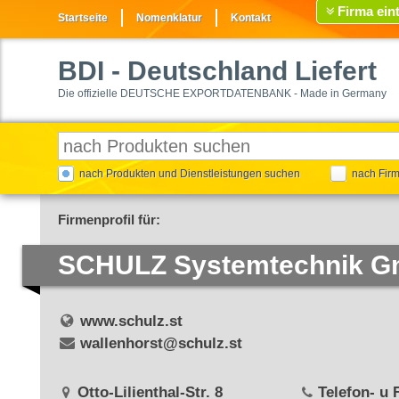
Firma ein
Startseite
Nomenklatur
Kontakt
BDI
- Deutschland Liefert
Die offizielle DEUTSCHE EXPORTDATENBANK - Made in Germany
nach Produkten und Dienstleistungen suchen
nach Fir
Firmenprofil für:
SCHULZ Systemtechnik 
www.schulz.st
wallenhorst@schulz.st
Otto-Lilienthal-Str. 8
Telefon- u