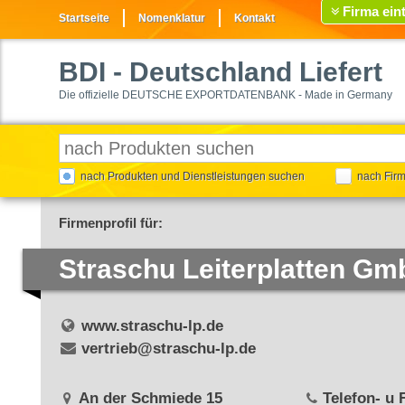
Firma ein
Startseite
Nomenklatur
Kontakt
BDI
- Deutschland Liefert
Die offizielle DEUTSCHE EXPORTDATENBANK - Made in Germany
nach Produkten und Dienstleistungen suchen
nach Fir
Firmenprofil für:
Straschu Leiterplatten G
www.straschu-lp.de
vertrieb@straschu-lp.de
An der Schmiede 15
Telefon- u