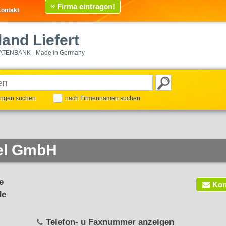
Firma eintragen!
ontakt
and Liefert
ATENBANK - Made in Germany
tungen suchen
nach Firmennamen suchen
el GmbH
e
Kon
de
Telefon- u Faxnummer anzeigen