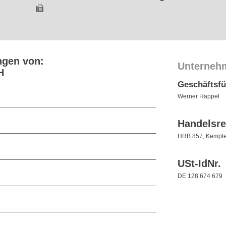
ngen von:
Unterneh
H
Geschäftsf
Werner Happel
Handelsre
HRB 857, Kempt
USt-IdNr.
DE 128 674 679