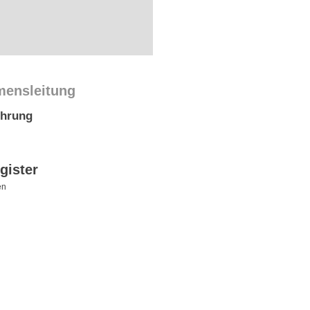
mensleitung
ührung
gister
en