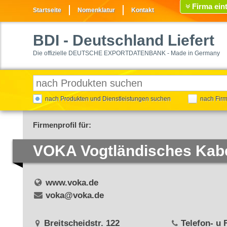
Firma ein
Startseite
Nomenklatur
Kontakt
BDI
- Deutschland Liefert
Die offizielle DEUTSCHE EXPORTDATENBANK - Made in Germany
nach Produkten und Dienstleistungen suchen
nach Fir
Firmenprofil für:
VOKA Vogtländisches Ka
www.voka.de
voka@voka.de
Breitscheidstr. 122
Telefon- u