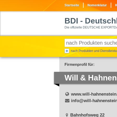
Startseite
Nomenklatur
K
BDI
- Deutschl
Die offizielle DEUTSCHE EXPORTD
nach Produkten und Dienstleis
Firmenprofil für:
Will & Hahne
www.will-hahnenstein
info@will-hahnenstei
Bahnhofsweg 22