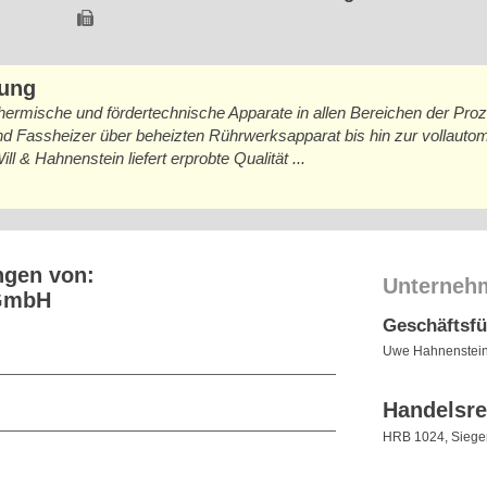
bung
thermische und fördertechnische Apparate in allen Bereichen der Proz
nd Fassheizer über beheizten Rührwerksapparat bis hin zur vollauto
& Hahnenstein liefert erprobte Qualität ...
ngen von:
Unterneh
 GmbH
Geschäftsf
Uwe Hahnenstei
Handelsre
HRB 1024, Siege