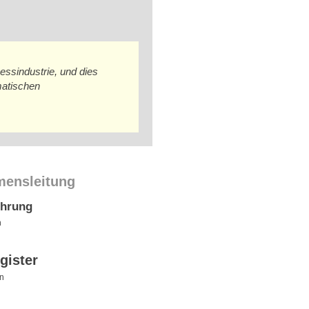
essindustrie, und dies
matischen
mensleitung
ührung
n
gister
n