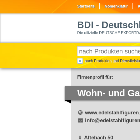
Startseite
Nomenklatur
K
BDI
- Deutschl
Die offizielle DEUTSCHE EXPORTD
nach Produkten und Dienstleis
Firmenprofil für:
Wohn- und Ga
www.edelstahlfiguren
info@edelstahlfiguren
Altebach 50