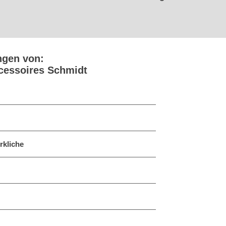
ngen von:
cessoires Schmidt
rkliche