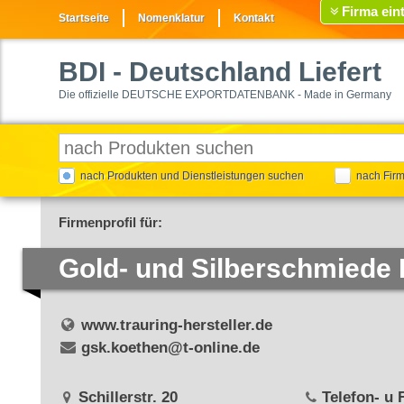
Firma ein
Startseite
Nomenklatur
Kontakt
BDI
- Deutschland Liefert
Die offizielle DEUTSCHE EXPORTDATENBANK - Made in Germany
nach Produkten und Dienstleistungen suchen
nach Fir
Firmenprofil für:
Gold- und Silberschmied
www.trauring-hersteller.de
gsk.koethen@t-online.de
Schillerstr. 20
Telefon- u