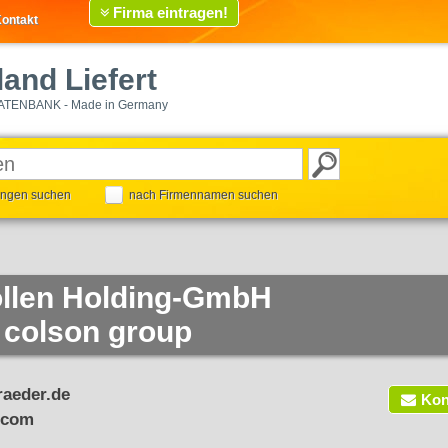
Firma eintragen!
ontakt
and Liefert
ATENBANK - Made in Germany
tungen suchen
nach Firmennamen suchen
len Holding-GmbH
 colson group
aeder.de
Kon
.com