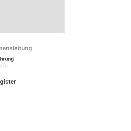
mensleitung
ührung
thies
gister