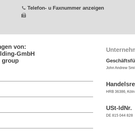
Telefon- u Faxnummer anzeigen
ngen von:
Unterneh
lding-GmbH
 group
Geschäftsf
John Andrew Smi
Handelsre
HRB 36386, Köln
USt-IdNr.
DE 815 044 828