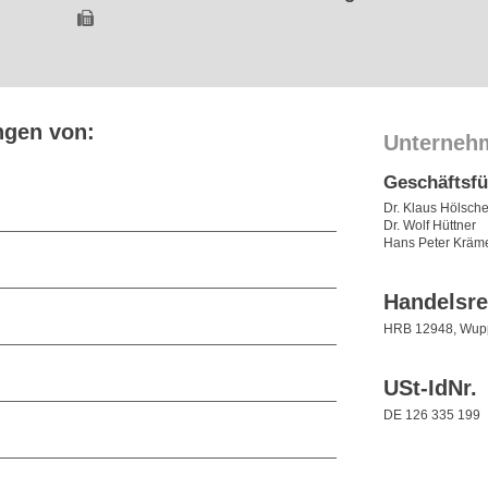
ngen von:
Unterneh
Geschäftsf
Dr. Klaus Hölsche
Dr. Wolf Hüttner
Hans Peter Kräm
Handelsre
HRB 12948, Wupp
USt-IdNr.
DE 126 335 199