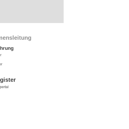
mensleitung
ührung
r
er
gister
ertal