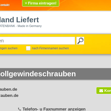
Firma eintragen!
ontakt
and Liefert
ATENBANK - Made in Germany
tungen suchen
nach Firmennamen suchen
Zollgewindeschrauben
auben.de
Kon
rauben.de
Telefon- u Faxnummer anzeigen