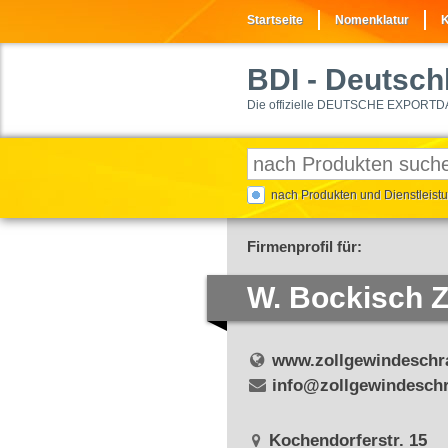
Startseite
Nomenklatur
K
BDI
- Deutschl
Die offizielle DEUTSCHE EXPORTD
nach Produkten und Dienstleis
Firmenprofil für:
W. Bockisch 
www.zollgewindeschr
info@zollgewindesch
Kochendorferstr. 15