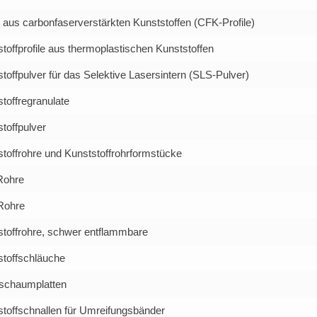
e aus carbonfaserverstärkten Kunststoffen (CFK-Profile)
toffprofile aus thermoplastischen Kunststoffen
toffpulver für das Selektive Lasersintern (SLS-Pulver)
toffregranulate
toffpulver
toffrohre und Kunststoffrohrformstücke
Rohre
Rohre
stoffrohre, schwer entflammbare
stoffschläuche
tschaumplatten
stoffschnallen für Umreifungsbänder