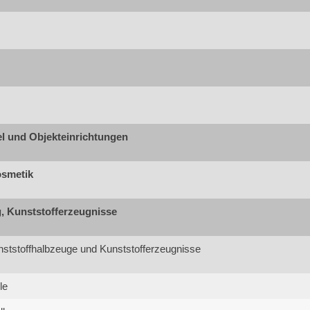
l und Objekteinrichtungen
osmetik
g, Kunststofferzeugnisse
unststoffhalbzeuge und Kunststofferzeugnisse
le