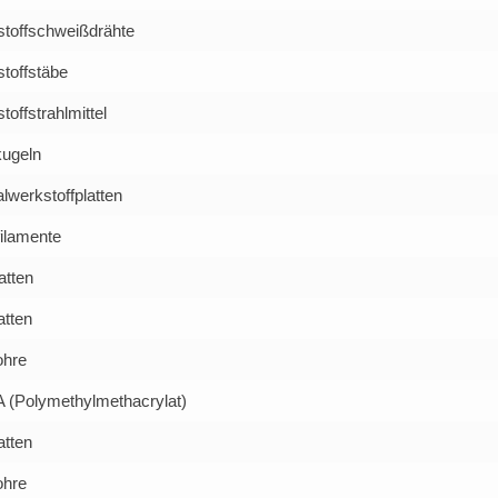
stoffschweißdrähte
toffstäbe
toffstrahlmittel
kugeln
lwerkstoffplatten
ilamente
atten
atten
hre
(Polymethylmethacrylat)
atten
hre