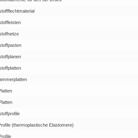
toffflechtmaterial
toffleisten
toffnetze
stoffpasten
toffplanen
toffplatten
ammerplatten
latten
latten
toffprofile
ofile (thermoplastische Elastomere)
rofile