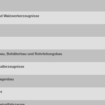
nd Walzwerkerzeugnisse
lbau, Behälterbau und Rohrleitungsbau
allerzeugnisse
lagenbau
rt
eiradfahrzeuge