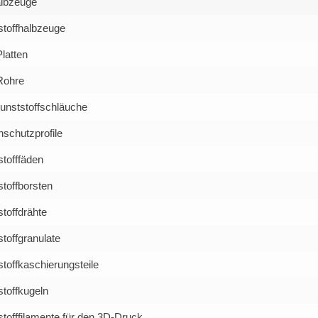
albzeuge
stoffhalbzeuge
latten
Rohre
unststoffschläuche
schutzprofile
tofffäden
toffborsten
toffdrähte
toffgranulate
toffkaschierungsteile
toffkugeln
tofffilamente für den 3D-Druck