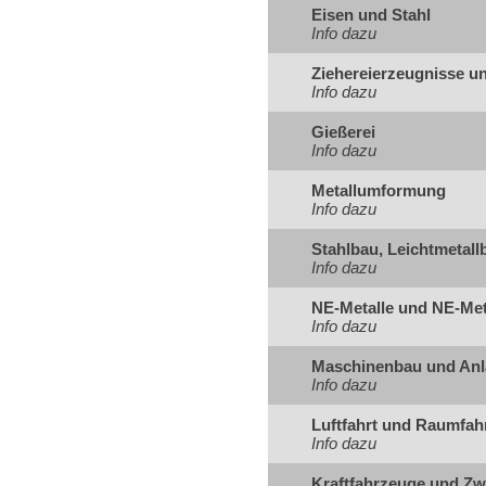
Eisen und Stahl
Info dazu
Ziehereierzeugnisse u
Info dazu
Gießerei
Info dazu
Metallumformung
Info dazu
Stahlbau, Leichtmetal
Info dazu
NE-Metalle und NE-Met
Info dazu
Maschinenbau und An
Info dazu
Luftfahrt und Raumfah
Info dazu
Kraftfahrzeuge und Zw