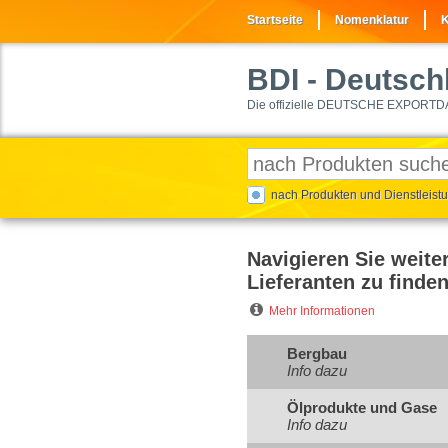
Startseite
Nomenklatur
K
BDI
- Deutschl
Die offizielle DEUTSCHE EXPORTD
nach Produkten und Dienstleis
Navigieren Sie weite
Lieferanten zu finden
Mehr Informationen
Bergbau
Info dazu
Ölprodukte und Gase
Info dazu