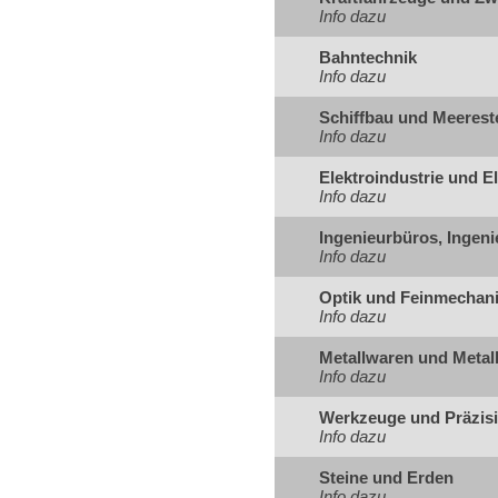
Info dazu
Bahntechnik
Info dazu
Schiffbau und Meerest
Info dazu
Elektroindustrie und El
Info dazu
Ingenieurbüros, Ingeni
Info dazu
Optik und Feinmechani
Info dazu
Metallwaren und Metal
Info dazu
Werkzeuge und Präzis
Info dazu
Steine und Erden
Info dazu