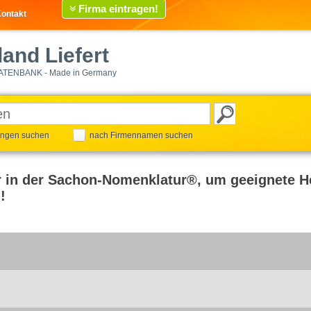
Firma eintragen!
ontakt
and Liefert
ATENBANK - Made in Germany
tungen suchen
nach Firmennamen suchen
r in der Sachon-Nomenklatur®, um geeignete He
!