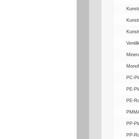
Kunst
Kunsts
Kunsts
Ventil
Minera
Monof
PC-Pl
PE-Pl
PE-Ro
PMMA 
PP-Pl
PP-Ro