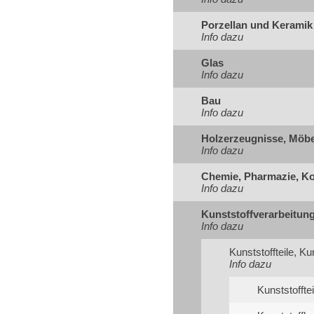
Porzellan und Keramik
Info dazu
Glas
Info dazu
Bau
Info dazu
Holzerzeugnisse, Möbe
Info dazu
Chemie, Pharmazie, K
Info dazu
Kunststoffverarbeitun
Info dazu
Kunststoffteile, K
Info dazu
Kunststofftei