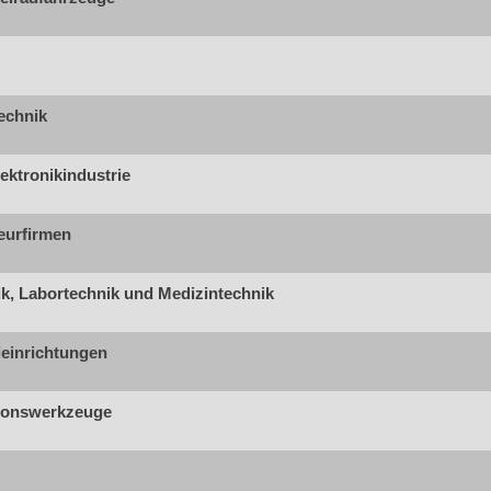
echnik
ektronikindustrie
eurfirmen
k, Labortechnik und Medizintechnik
leinrichtungen
ionswerkzeuge