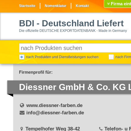
Firma ein
Startseite
Nomenklatur
Kontakt
BDI
- Deutschland Liefert
Die offizielle DEUTSCHE EXPORTDATENBANK - Made in Germany
nach Produkten und Dienstleistungen suchen
nach Fir
Firmenprofil für:
Diessner GmbH & Co. KG L
www.diessner-farben.de
info@diessner-farben.de
Tempelhofer Weg 38-42
Telefon- u